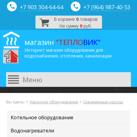
+7 903 304-64-
64
+7 (964) 987-40-53
В корзине
0
товаров
На сумму
0
руб.
магазин
"ТЕПЛО
ВИК"
Интернет магазин оборудования для
водоснабжения, отопления, канализации
Вы здесь:
Насосное оборудование
Скважинные насосы
Котельное оборудование
Водонагреватели