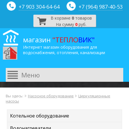
+7 903 304-64-
64
+7 (964) 987-40-53
В корзине
0
товаров
На сумму
0
руб.
магазин
"ТЕПЛО
ВИК"
Интернет магазин оборудования для
водоснабжения, отопления, канализации
Вы здесь:
Насосное оборудование
Циркуляционные
насосы
Котельное оборудование
Водонагреватели