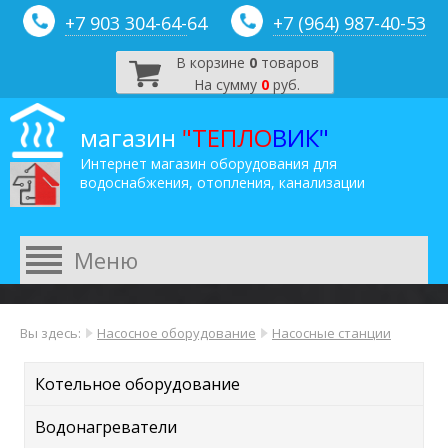
+7 903 304-64-
64
+7 (964) 987-40-53
В корзине
0
товаров
На сумму
0
руб.
магазин
"ТЕПЛО
ВИК"
Интернет магазин оборудования для
водоснабжения, отопления, канализации
Вы здесь:
Насосное оборудование
Насосные станции
Котельное оборудование
Водонагреватели