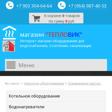
+7 903 304-64-
64
+7 (964) 987-40-53
В корзине
0
товаров
На сумму
0
руб.
магазин
"ТЕПЛО
ВИК"
Интернет магазин оборудования для
водоснабжения, отопления, канализации
Вы здесь:
Насосное оборудование
Скважинные насосы
Котельное оборудование
Водонагреватели